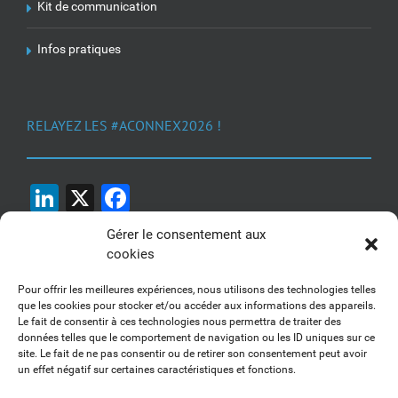
Kit de communication
Infos pratiques
RELAYEZ LES #ACONNEX2026 !
LinkedIn
X
Facebook
Gérer le consentement aux
cookies
Pour offrir les meilleures expériences, nous utilisons des technologies telles
que les cookies pour stocker et/ou accéder aux informations des appareils.
Le fait de consentir à ces technologies nous permettra de traiter des
1, 2, 3... Buzzez !
données telles que le comportement de navigation ou les ID uniques sur ce
site. Le fait de ne pas consentir ou de retirer son consentement peut avoir
Découvrez nos kits communication
un effet négatif sur certaines caractéristiques et fonctions.