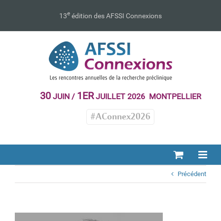
Passer
au
e
13
édition des AFSSI Connexions
contenu
30
1ER
JUIN /
JUILLET 2026 MONTPELLIER
#AConnex2026
Précédent