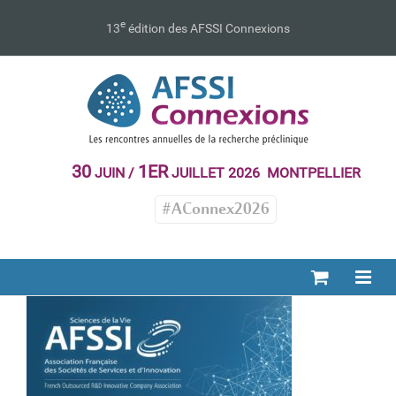
Passer
au
e
13
édition des AFSSI Connexions
contenu
30
1ER
JUIN /
JUILLET 2026 MONTPELLIER
#AConnex2026