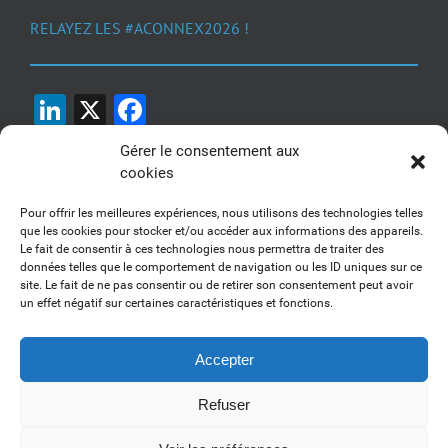
RELAYEZ LES #ACONNEX2026 !
LinkedIn
X
Facebook
Gérer le consentement aux
cookies
Pour offrir les meilleures expériences, nous utilisons des technologies telles
que les cookies pour stocker et/ou accéder aux informations des appareils.
Le fait de consentir à ces technologies nous permettra de traiter des
1, 2, 3... Buzzez !
données telles que le comportement de navigation ou les ID uniques sur ce
site. Le fait de ne pas consentir ou de retirer son consentement peut avoir
Découvrez nos kits communication
un effet négatif sur certaines caractéristiques et fonctions.
Accepter
Refuser
Copyright 2017-2025 AFSSI - Tous droits réservés |
Mentions légales
|
Utilisation des cookies
| Animé par
Essentiel MARKETING