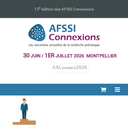
Passer
au
e
13
édition des AFSSI Connexions
contenu
30
1ER
JUIN /
JUILLET 2026 MONTPELLIER
#AConnex2026