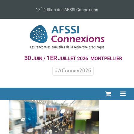
Passer
au
e
13
édition des AFSSI Connexions
contenu
30
1ER
JUIN /
JUILLET 2026 MONTPELLIER
#AConnex2026