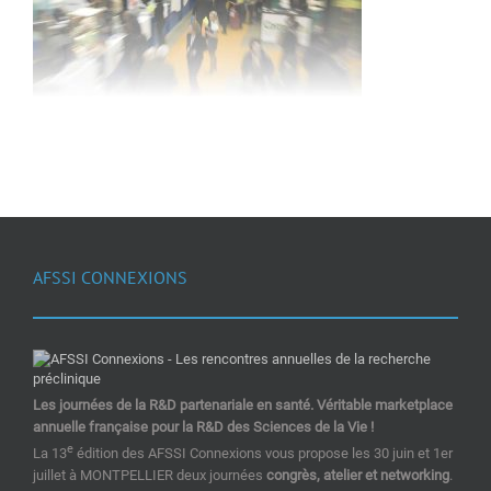
AFSSI CONNEXIONS
Les journées de la R&D partenariale en santé. Véritable marketplace
annuelle française pour la R&D des Sciences de la Vie !
e
La 13
édition des AFSSI Connexions vous propose les 30 juin et 1er
juillet à MONTPELLIER deux journées
congrès, atelier et networking
.