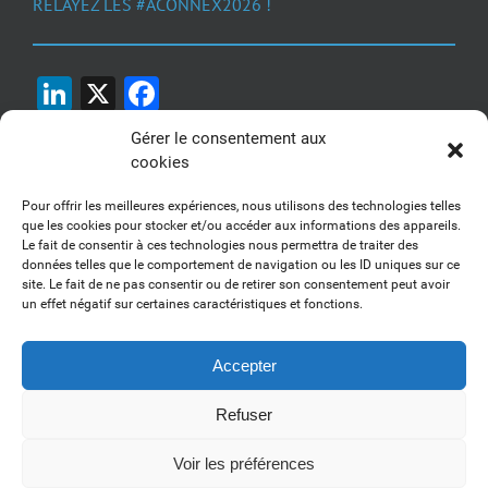
RELAYEZ LES #ACONNEX2026 !
LinkedIn
X
Facebook
Gérer le consentement aux
cookies
Pour offrir les meilleures expériences, nous utilisons des technologies telles
que les cookies pour stocker et/ou accéder aux informations des appareils.
Le fait de consentir à ces technologies nous permettra de traiter des
1, 2, 3... Buzzez !
données telles que le comportement de navigation ou les ID uniques sur ce
site. Le fait de ne pas consentir ou de retirer son consentement peut avoir
Découvrez nos kits communication
un effet négatif sur certaines caractéristiques et fonctions.
Accepter
Refuser
Copyright 2017-2025 AFSSI - Tous droits réservés |
Mentions légales
|
Utilisation des cookies
| Animé par
Essentiel MARKETING
Voir les préférences