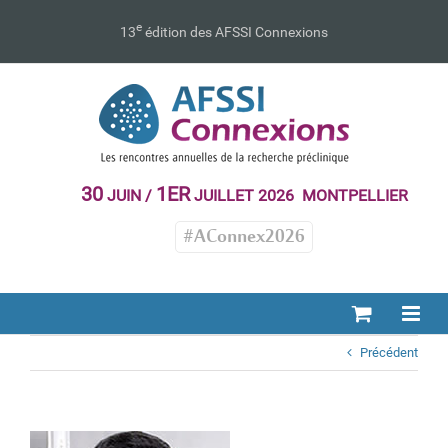
Passer
au
e
13
édition des AFSSI Connexions
contenu
30
1ER
JUIN /
JUILLET 2026 MONTPELLIER
#AConnex2026
Précédent