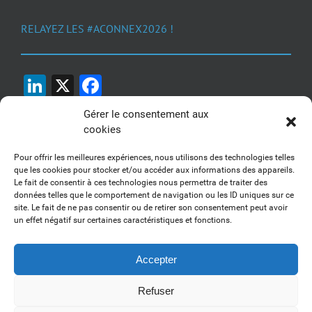
RELAYEZ LES #ACONNEX2026 !
LinkedIn
X
Facebook
Gérer le consentement aux
cookies
Pour offrir les meilleures expériences, nous utilisons des technologies telles
que les cookies pour stocker et/ou accéder aux informations des appareils.
Le fait de consentir à ces technologies nous permettra de traiter des
1, 2, 3... Buzzez !
données telles que le comportement de navigation ou les ID uniques sur ce
site. Le fait de ne pas consentir ou de retirer son consentement peut avoir
Découvrez nos kits communication
un effet négatif sur certaines caractéristiques et fonctions.
Accepter
Refuser
Copyright 2017-2025 AFSSI - Tous droits réservés |
Mentions légales
|
Utilisation des cookies
| Animé par
Essentiel MARKETING