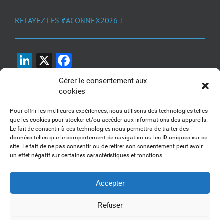
RELAYEZ LES #ACONNEX2026 !
LinkedIn
X
Facebook
Gérer le consentement aux
cookies
Pour offrir les meilleures expériences, nous utilisons des technologies telles
que les cookies pour stocker et/ou accéder aux informations des appareils.
Le fait de consentir à ces technologies nous permettra de traiter des
1, 2, 3... Buzzez !
données telles que le comportement de navigation ou les ID uniques sur ce
site. Le fait de ne pas consentir ou de retirer son consentement peut avoir
Découvrez nos kits communication
un effet négatif sur certaines caractéristiques et fonctions.
Accepter
Refuser
Copyright 2017-2025 AFSSI - Tous droits réservés |
Mentions légales
|
Utilisation des cookies
| Animé par
Essentiel MARKETING