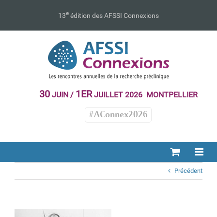
Passer
au
e
13
édition des AFSSI Connexions
contenu
30
1ER
JUIN /
JUILLET 2026 MONTPELLIER
#AConnex2026
Précédent