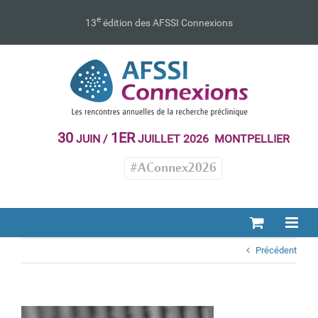
Passer
au
e
13
édition des AFSSI Connexions
contenu
30
1ER
JUIN /
JUILLET 2026 MONTPELLIER
#AConnex2026
Précédent