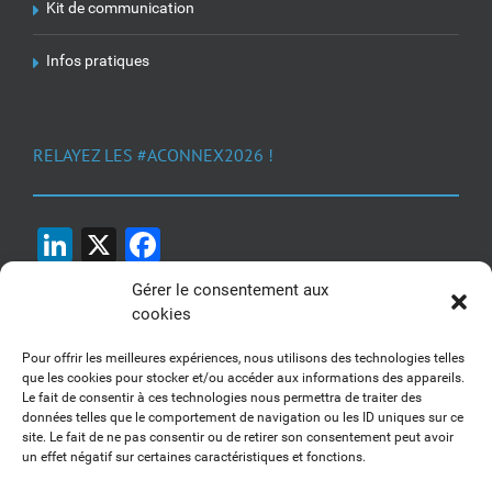
Kit de communication
Infos pratiques
RELAYEZ LES #ACONNEX2026 !
LinkedIn
X
Facebook
Gérer le consentement aux
cookies
Pour offrir les meilleures expériences, nous utilisons des technologies telles
que les cookies pour stocker et/ou accéder aux informations des appareils.
Le fait de consentir à ces technologies nous permettra de traiter des
1, 2, 3... Buzzez !
données telles que le comportement de navigation ou les ID uniques sur ce
site. Le fait de ne pas consentir ou de retirer son consentement peut avoir
Découvrez nos kits communication
un effet négatif sur certaines caractéristiques et fonctions.