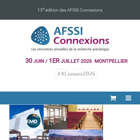
Passer
au
e
13
édition des AFSSI Connexions
contenu
30
1ER
JUIN /
JUILLET 2026 MONTPELLIER
#AConnex2026