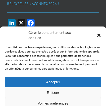
RELAYEZ LES #ACONNEX2026 !
LinkedIn
X
Facebook
Gérer le consentement aux
cookies
Pour offrir les meilleures expériences, nous utilisons des technologies telles
que les cookies pour stocker et/ou accéder aux informations des appareils.
Le fait de consentir à ces technologies nous permettra de traiter des
1, 2, 3... Buzzez !
données telles que le comportement de navigation ou les ID uniques sur ce
site. Le fait de ne pas consentir ou de retirer son consentement peut avoir
Découvrez nos kits communication
un effet négatif sur certaines caractéristiques et fonctions.
Accepter
Refuser
Copyright 2017-2025 AFSSI - Tous droits réservés |
Mentions légales
|
Utilisation des cookies
| Animé par
Essentiel MARKETING
Voir les préférences