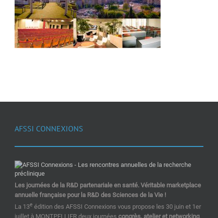
AFSSI CONNEXIONS
Les journées de la R&D partenariale en santé. Véritable marketplace
annuelle française pour la R&D des Sciences de la Vie !
e
La 13
édition des AFSSI Connexions vous propose les 30 juin et 1er
juillet à MONTPELLIER deux journées
congrès, atelier et networking
.