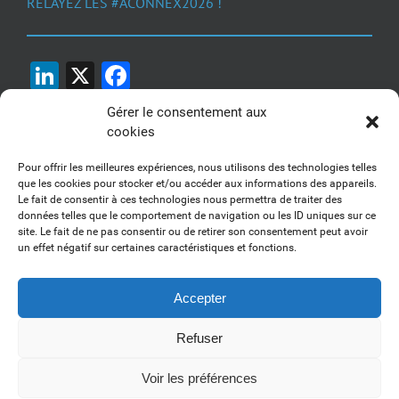
RELAYEZ LES #ACONNEX2026 !
LinkedIn
X
Facebook
Gérer le consentement aux
cookies
Pour offrir les meilleures expériences, nous utilisons des technologies telles
que les cookies pour stocker et/ou accéder aux informations des appareils.
Le fait de consentir à ces technologies nous permettra de traiter des
1, 2, 3... Buzzez !
données telles que le comportement de navigation ou les ID uniques sur ce
site. Le fait de ne pas consentir ou de retirer son consentement peut avoir
Découvrez nos kits communication
un effet négatif sur certaines caractéristiques et fonctions.
Accepter
Refuser
Copyright 2017-2025 AFSSI - Tous droits réservés |
Mentions légales
|
Utilisation des cookies
| Animé par
Essentiel MARKETING
Voir les préférences