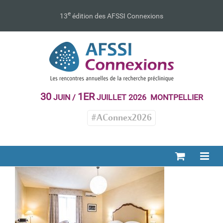
Passer
au
e
13
édition des AFSSI Connexions
contenu
30
1ER
JUIN /
JUILLET 2026 MONTPELLIER
#AConnex2026