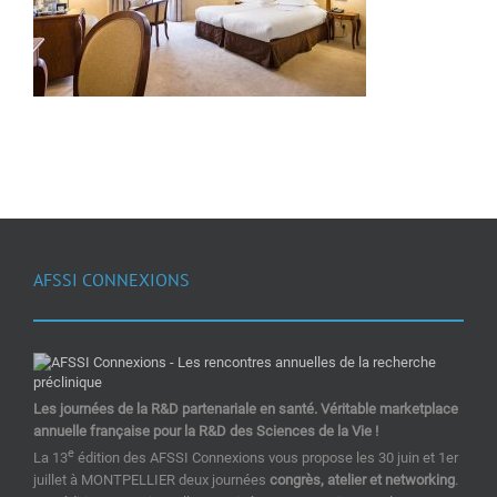
AFSSI CONNEXIONS
Les journées de la R&D partenariale en santé. Véritable marketplace
annuelle française pour la R&D des Sciences de la Vie !
e
La 13
édition des AFSSI Connexions vous propose les 30 juin et 1er
juillet à MONTPELLIER deux journées
congrès, atelier et networking
.