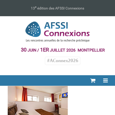
Passer
au
e
13
édition des AFSSI Connexions
contenu
30
1ER
JUIN /
JUILLET 2026 MONTPELLIER
#AConnex2026