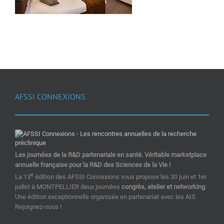
AFSSI CONNEXIONS
Les journées de la R&D partenariale en santé. Véritable marketplace
annuelle française pour la R&D des Sciences de la Vie !
e
La 13
édition des AFSSI Connexions vous propose les 30 juin et 1er
juillet à MONTPELLIER deux journées
congrès, atelier et networking
.
Une édition exceptionnelle organisée en partenariat avec les AIS.
Rejoignez-nous !