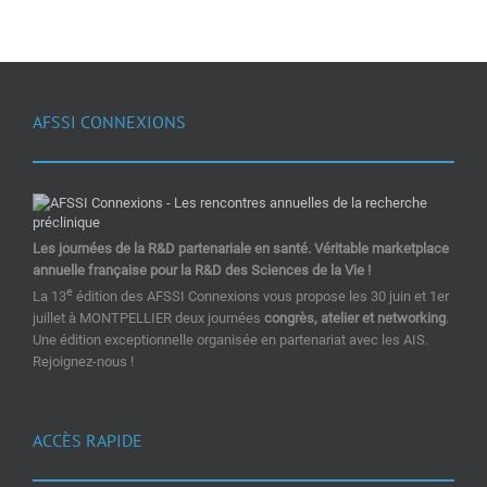
AFSSI CONNEXIONS
Les journées de la R&D partenariale en santé. Véritable marketplace
annuelle française pour la R&D des Sciences de la Vie !
e
La 13
édition des AFSSI Connexions vous propose les 30 juin et 1er
juillet à MONTPELLIER deux journées
congrès, atelier et networking
.
Une édition exceptionnelle organisée en partenariat avec les AIS.
Rejoignez-nous !
ACCÈS RAPIDE