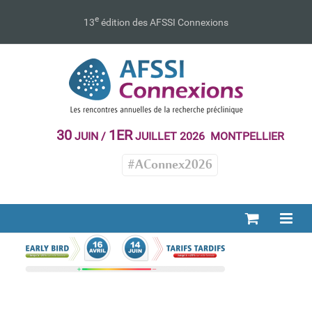
Passer
au
e
13
édition des AFSSI Connexions
contenu
30
1ER
JUIN /
JUILLET 2026 MONTPELLIER
#AConnex2026