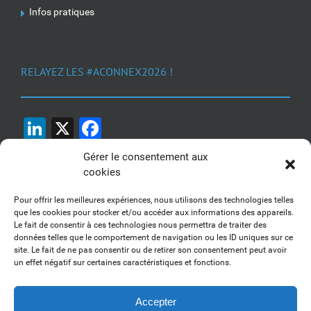
Infos pratiques
RELAYEZ LES #ACONNEX2026 !
LinkedIn
X
Facebook
Gérer le consentement aux
cookies
Pour offrir les meilleures expériences, nous utilisons des technologies telles
que les cookies pour stocker et/ou accéder aux informations des appareils.
Le fait de consentir à ces technologies nous permettra de traiter des
1, 2, 3... Buzzez !
données telles que le comportement de navigation ou les ID uniques sur ce
site. Le fait de ne pas consentir ou de retirer son consentement peut avoir
Découvrez nos kits communication
un effet négatif sur certaines caractéristiques et fonctions.
Accepter