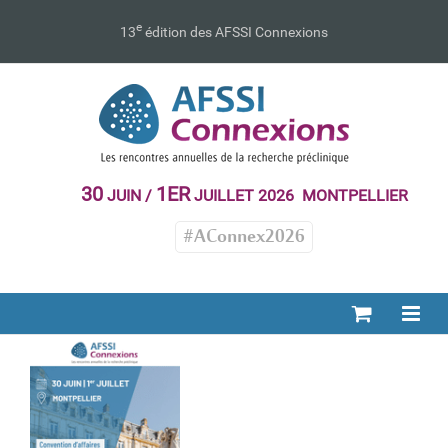
Passer
au
e
13
édition des AFSSI Connexions
contenu
30
1ER
JUIN /
JUILLET 2026 MONTPELLIER
#AConnex2026