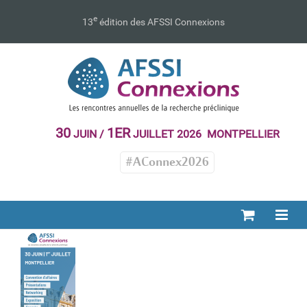
Passer
au
e
13
édition des AFSSI Connexions
contenu
30
1ER
JUIN /
JUILLET 2026 MONTPELLIER
#AConnex2026