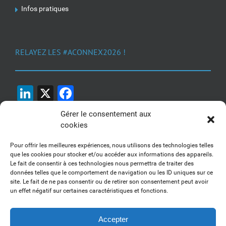
Infos pratiques
RELAYEZ LES #ACONNEX2026 !
LinkedIn
X
Facebook
Gérer le consentement aux
cookies
Pour offrir les meilleures expériences, nous utilisons des technologies telles
que les cookies pour stocker et/ou accéder aux informations des appareils.
Le fait de consentir à ces technologies nous permettra de traiter des
1, 2, 3... Buzzez !
données telles que le comportement de navigation ou les ID uniques sur ce
site. Le fait de ne pas consentir ou de retirer son consentement peut avoir
Découvrez nos kits communication
un effet négatif sur certaines caractéristiques et fonctions.
Accepter