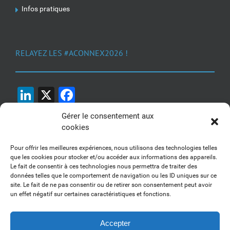
Infos pratiques
RELAYEZ LES #ACONNEX2026 !
LinkedIn
X
Facebook
Gérer le consentement aux
cookies
Pour offrir les meilleures expériences, nous utilisons des technologies telles
que les cookies pour stocker et/ou accéder aux informations des appareils.
Le fait de consentir à ces technologies nous permettra de traiter des
1, 2, 3... Buzzez !
données telles que le comportement de navigation ou les ID uniques sur ce
site. Le fait de ne pas consentir ou de retirer son consentement peut avoir
Découvrez nos kits communication
un effet négatif sur certaines caractéristiques et fonctions.
Accepter