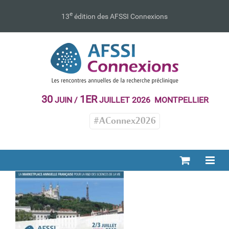
Passer
au
e
13
édition des AFSSI Connexions
contenu
30
1ER
JUIN /
JUILLET 2026 MONTPELLIER
#AConnex2026