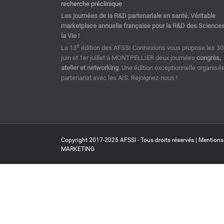
Les journées de la R&D partenariale en santé. Véritable
marketplace annuelle française pour la R&D des Science
la Vie !
e
La 13
édition des AFSSI Connexions vous propose les 30
juin et 1er juillet à MONTPELLIER deux journées
congrès,
atelier et networking
. Une édition exceptionnelle organisé
partenariat avec les AIS. Rejoignez-nous !
Copyright 2017-2025 AFSSI - Tous droits réservés |
Mentions
MARKETING