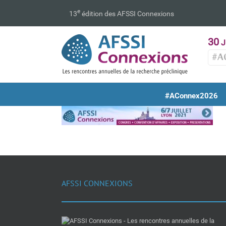
Passer
e
13
édition des AFSSI Connexions
au
contenu
30
J
#A
#AConnex2026
AFSSI CONNEXIONS