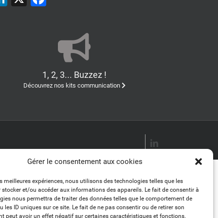
1, 2, 3... Buzzez !
Découvrez nos kits communication
LinkedIn
Gérer le consentement aux cookies
es meilleures expériences, nous utilisons des technologies telles que les
 stocker et/ou accéder aux informations des appareils. Le fait de consentir à
gies nous permettra de traiter des données telles que le comportement de
 les ID uniques sur ce site. Le fait de ne pas consentir ou de retirer son
 peut avoir un effet négatif sur certaines caractéristiques et fonctions.