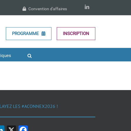
LinkedIn
Convention d'affaires
PROGRAMME
INSCRIPTION
tiques
LAYEZ LES #ACONNEX2026 !
LinkedIn
X
Facebook