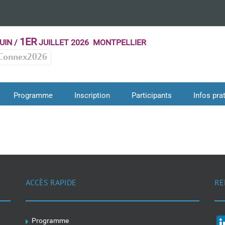
1ER
UIN /
JUILLET 2026 MONTPELLIER
Connex2026
Programme
Inscription
Participants
Infos pra
ACCÈS RAPIDE
RE
Programme