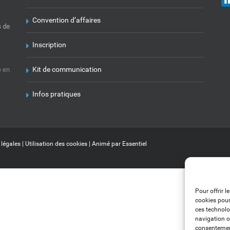
Convention d’affaires
s de
Inscription
Kit de communication
e en
Infos pratiques
 légales
|
Utilisation des cookies
| Animé par
Essentiel
Pour offrir l
cookies pour
ces technolo
navigation ou
consentement