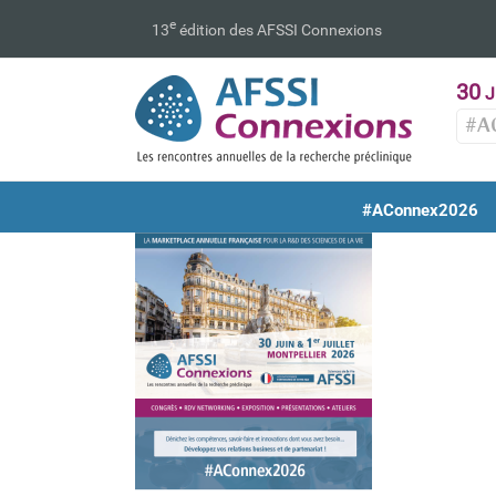
Passer
e
13
édition des AFSSI Connexions
au
contenu
30
J
#A
#AConnex2026