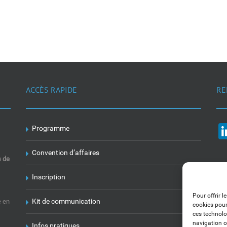
ACCÈS RAPIDE
RE
Programme
Convention d’affaires
s de
Inscription
Pour offrir l
Kit de communication
e en
cookies pour
ces technolo
navigation ou
Infos pratiques