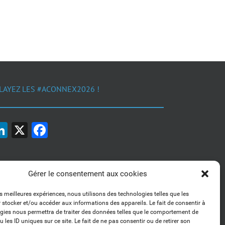
LAYEZ LES #ACONNEX2026 !
LinkedIn
X
Facebook
Gérer le consentement aux cookies
es meilleures expériences, nous utilisons des technologies telles que les
 stocker et/ou accéder aux informations des appareils. Le fait de consentir à
1, 2, 3... Buzzez !
gies nous permettra de traiter des données telles que le comportement de
Découvrez nos kits communication
 les ID uniques sur ce site. Le fait de ne pas consentir ou de retirer son