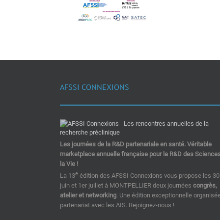
AFSSI CONNEXIONS
Les journées de la R&D partenariale en santé. Véritable
marketplace annuelle française pour la R&D des Science
la Vie !
e
La 13
édition des AFSSI Connexions vous propose les 30
juin et 1er juillet à MONTPELLIER deux journées
congrès,
atelier et networking
. Une édition exceptionnelle organisé
partenariat avec les AIS. Rejoignez-nous !