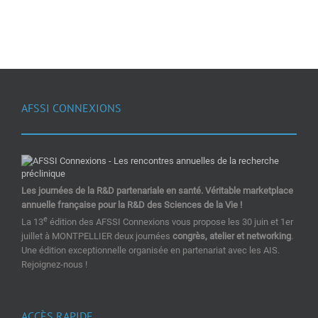
AFSSI CONNEXIONS
Les journées de la R&D partenariale en santé. Véritable marketplace
annuelle française pour la R&D des Sciences de la Vie !
e
La 13
édition des AFSSI Connexions vous propose les 30 juin et 1er
juillet à MONTPELLIER deux journées
congrès, atelier et networking
.
Une édition exceptionnelle organisée en partenariat avec les AIS.
Rejoignez-nous !
ACCÈS RAPIDE