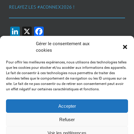
RELAYEZ LES #ACONNEX2026 !
LinkedIn
X
Facebook
Gérer le consentement aux
cookies
Pour offrir les meilleures expériences, nous utilisons des technologies telles
que les cookies pour stocker et/ou accéder aux informations des appareils.
Le fait de consentir à ces technologies nous permettra de traiter des
1, 2, 3... Buzzez !
données telles que le comportement de navigation ou les ID uniques sur ce
site. Le fait de ne pas consentir ou de retirer son consentement peut avoir
Découvrez nos kits communication
un effet négatif sur certaines caractéristiques et fonctions.
Accepter
Refuser
Copyright 2017-2025 AFSSI - Tous droits réservés |
Mentions légales
|
Utilisation des cookies
| Animé par
Essentiel MARKETING
Voir les préférences