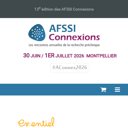
Passer
au
e
13
édition des AFSSI Connexions
contenu
30
1ER
JUIN /
JUILLET 2026 MONTPELLIER
#AConnex2026