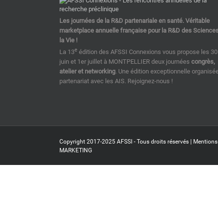
Les journées de la R&D partenariale en santé. Véritable
marketplace annuelle française pour la R&D des Science
la Vie !
e
La 13
édition des AFSSI Connexions vous propose les 30
juin et 1er juillet à MONTPELLIER deux journées
congrès,
atelier et networking
. Une édition exceptionnelle organisé
partenariat avec les AIS. Rejoignez-nous !
Copyright 2017-2025 AFSSI - Tous droits réservés |
Mentions
MARKETING