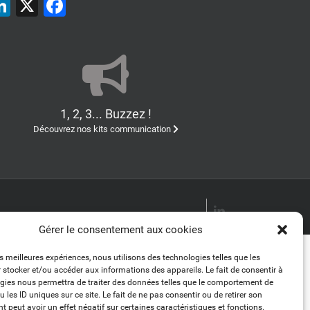
LinkedIn
X
Facebook
1, 2, 3... Buzzez !
Découvrez nos kits communication
LinkedIn
Gérer le consentement aux cookies
es meilleures expériences, nous utilisons des technologies telles que les
 stocker et/ou accéder aux informations des appareils. Le fait de consentir à
gies nous permettra de traiter des données telles que le comportement de
 les ID uniques sur ce site. Le fait de ne pas consentir ou de retirer son
 peut avoir un effet négatif sur certaines caractéristiques et fonctions.