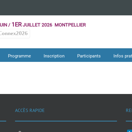
1ER
UIN /
JUILLET 2026 MONTPELLIER
Connex2026
Programme
Inscription
Participants
Infos pra
ACCÈS RAPIDE
RE