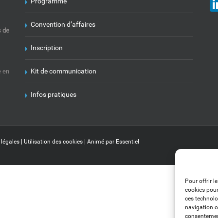
Programme
Convention d’affaires
s de
Inscription
Kit de communication
e en
Infos pratiques
 légales
|
Utilisation des cookies
| Animé par
Essentiel
Pour offrir l
cookies pour
ces technolo
navigation ou
consentement