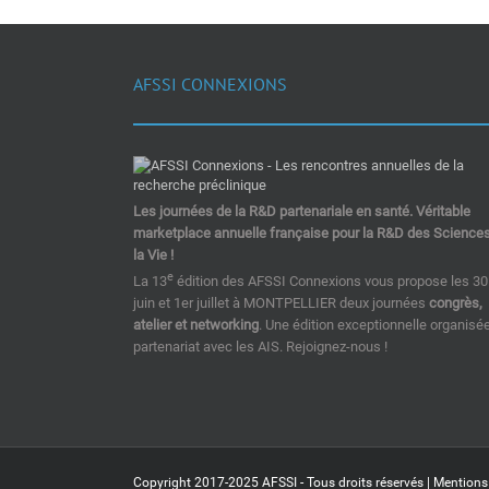
AFSSI CONNEXIONS
Les journées de la R&D partenariale en santé. Véritable
marketplace annuelle française pour la R&D des Science
la Vie !
e
La 13
édition des AFSSI Connexions vous propose les 30
juin et 1er juillet à MONTPELLIER deux journées
congrès,
atelier et networking
. Une édition exceptionnelle organisé
partenariat avec les AIS. Rejoignez-nous !
Copyright 2017-2025 AFSSI - Tous droits réservés |
Mentions