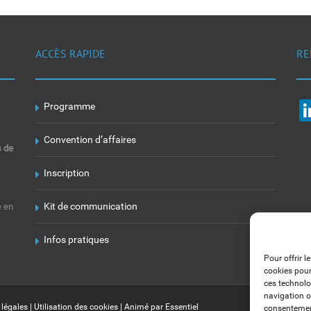
ACCÈS RAPIDE
RE
Programme
Convention d’affaires
s de
Inscription
Kit de communication
e en
Infos pratiques
Pour offrir l
cookies pour
ces technolo
navigation ou
 légales
|
Utilisation des cookies
| Animé par
Essentiel
consentement