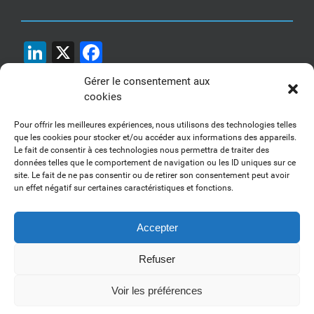
LinkedIn
X
Facebook
Gérer le consentement aux
cookies
Pour offrir les meilleures expériences, nous utilisons des technologies telles
que les cookies pour stocker et/ou accéder aux informations des appareils.
Le fait de consentir à ces technologies nous permettra de traiter des
1, 2, 3... Buzzez !
données telles que le comportement de navigation ou les ID uniques sur ce
site. Le fait de ne pas consentir ou de retirer son consentement peut avoir
Découvrez nos kits communication
un effet négatif sur certaines caractéristiques et fonctions.
Accepter
Refuser
Copyright 2017-2025 AFSSI - Tous droits réservés |
Mentions légales
|
Utilisation des cookies
| Animé par
Essentiel MARKETING
Voir les préférences
LinkedIn