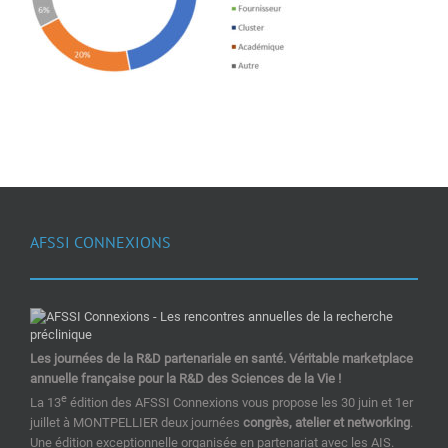
AFSSI CONNEXIONS
Les journées de la R&D partenariale en santé. Véritable marketplace
annuelle française pour la R&D des Sciences de la Vie !
e
La 13
édition des AFSSI Connexions vous propose les 30 juin et 1er
juillet à MONTPELLIER deux journées
congrès, atelier et networking
.
Une édition exceptionnelle organisée en partenariat avec les AIS.