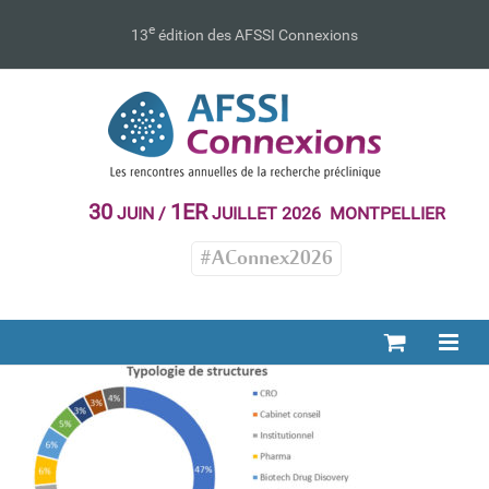
Passer
au
e
13
édition des AFSSI Connexions
contenu
30
1ER
JUIN /
JUILLET 2026 MONTPELLIER
#AConnex2026