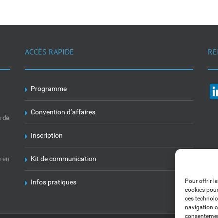
ACCÈS RAPIDE
RE
Programme
Convention d’affaires
s de
Inscription
Kit de communication
e en
Pour offrir l
Infos pratiques
cookies pour
ces technolo
navigation ou
consentement