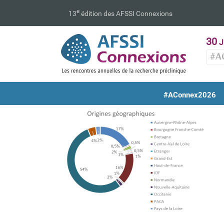
Passer
e
13
édition des AFSSI Connexions
au
contenu
30
J
#A
#AConnex2026