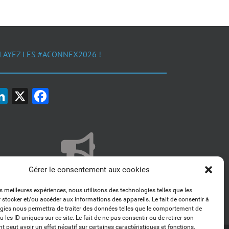
LAYEZ LES #ACONNEX2026 !
LinkedIn
X
Facebook
Gérer le consentement aux cookies
1, 2, 3... Buzzez !
Découvrez nos kits communication
es meilleures expériences, nous utilisons des technologies telles que les
 stocker et/ou accéder aux informations des appareils. Le fait de consentir à
gies nous permettra de traiter des données telles que le comportement de
 les ID uniques sur ce site. Le fait de ne pas consentir ou de retirer son
 peut avoir un effet négatif sur certaines caractéristiques et fonctions.