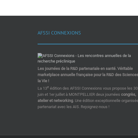
AFSSI CONNEXIONS
Les journées de la R&D partenariale en santé. Véritable
marketplace annuelle française pour la R&D des Science
la Vie !
e
La 13
édition des AFSSI Connexions vous propose les 30
juin et 1er juillet à MONTPELLIER deux journées
congrès,
atelier et networking
. Une édition exceptionnelle organisé
partenariat avec les AIS. Rejoignez-nous !