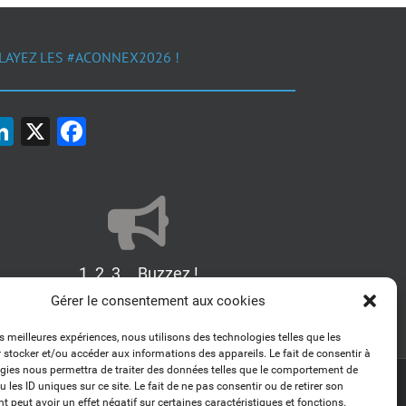
LAYEZ LES #ACONNEX2026 !
LinkedIn
X
Facebook
1, 2, 3... Buzzez !
Découvrez nos kits communication
Gérer le consentement aux cookies
es meilleures expériences, nous utilisons des technologies telles que les
 stocker et/ou accéder aux informations des appareils. Le fait de consentir à
gies nous permettra de traiter des données telles que le comportement de
 les ID uniques sur ce site. Le fait de ne pas consentir ou de retirer son
LinkedIn
 peut avoir un effet négatif sur certaines caractéristiques et fonctions.