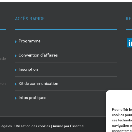
ACCÈS RAPIDE
RE
Programme
Convention d’affaires
s de
Inscription
Kit de communication
e en
Infos pratiques
Pour offrir l
cookies pour
ces technolo
navigation ou
 légales
|
Utilisation des cookies
| Animé par
Essentiel
consentement