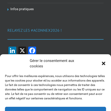
Infos pratiques
RELAYEZ LES #ACONNEX2026 !
LinkedIn
X
Facebook
Gérer le consentement aux
cookies
Pour offrir les meilleures expériences, nous utilisons des technologies telles
que les cookies pour stocker et/ou accéder aux informations des appareils.
Le fait de consentir à ces technologies nous permettra de traiter des
1, 2, 3... Buzzez !
données telles que le comportement de navigation ou les ID uniques sur ce
site. Le fait de ne pas consentir ou de retirer son consentement peut avoir
Découvrez nos kits communication
un effet négatif sur certaines caractéristiques et fonctions.