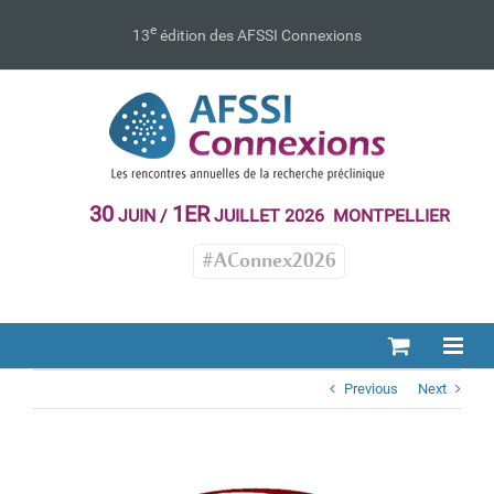
Passer
au
e
13
édition des AFSSI Connexions
contenu
30
1ER
JUIN /
JUILLET 2026 MONTPELLIER
#AConnex2026
Previous
Next