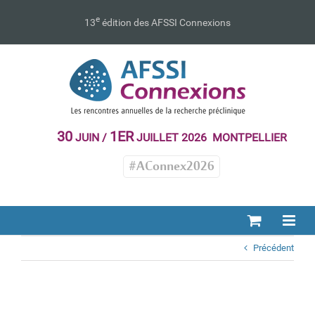
Passer
au
e
13
édition des AFSSI Connexions
contenu
30
1ER
JUIN /
JUILLET 2026 MONTPELLIER
#AConnex2026
Précédent