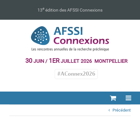
Passer
au
e
13
édition des AFSSI Connexions
contenu
30
1ER
JUIN /
JUILLET 2026 MONTPELLIER
#AConnex2026
Précédent