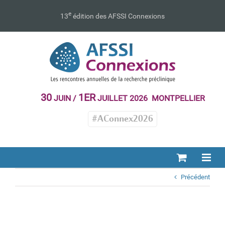
Passer
au
e
13
édition des AFSSI Connexions
contenu
30
1ER
JUIN /
JUILLET 2026 MONTPELLIER
#AConnex2026
Précédent