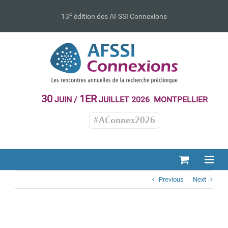
Passer
au
e
13
édition des AFSSI Connexions
contenu
30
1ER
JUIN /
JUILLET 2026 MONTPELLIER
#AConnex2026
Previous
Next