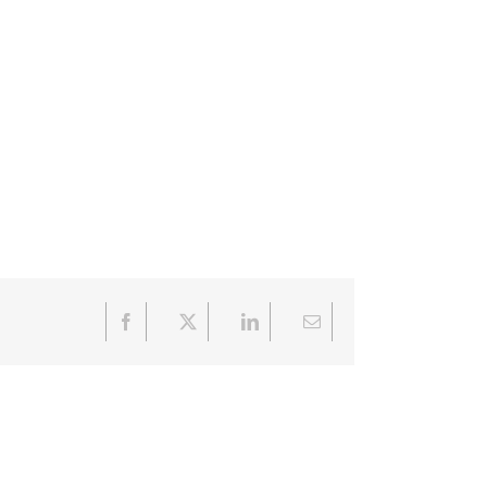
Facebook
X
LinkedIn
Email