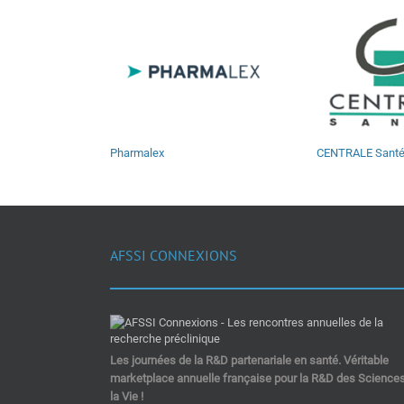
Pharmalex
CENTRALE Sant
AFSSI CONNEXIONS
Les journées de la R&D partenariale en santé. Véritable
marketplace annuelle française pour la R&D des Science
la Vie !