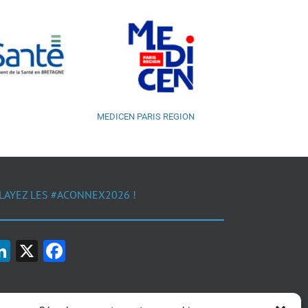
MEDICEN PARIS REGION
LAYEZ LES #ACONNEX2026 !
LinkedIn
X
Facebook