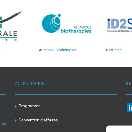
é
Atlanpole Biothérapies
ID2Santé
ACCÈS RAPIDE
RE
Programme
Convention d’affaires
s de