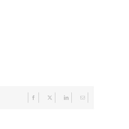
Facebook
X
LinkedIn
Email