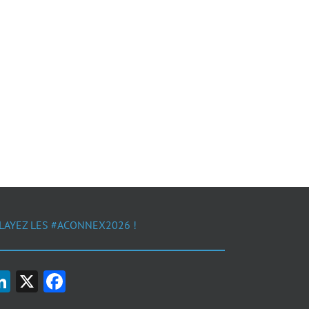
LAYEZ LES #ACONNEX2026 !
LinkedIn
X
Facebook