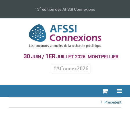
Passer
au
e
13
édition des AFSSI Connexions
contenu
30
1ER
JUIN /
JUILLET 2026 MONTPELLIER
#AConnex2026
Précédent