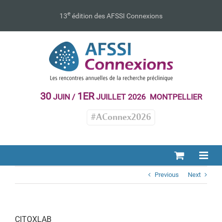
Passer
au
e
13
édition des AFSSI Connexions
contenu
30
1ER
JUIN /
JUILLET 2026 MONTPELLIER
#AConnex2026
Previous
Next
CITOXLAB