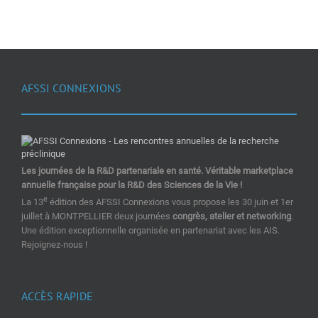
AFSSI CONNEXIONS
Les journées de la R&D partenariale en santé. Véritable marketplace
annuelle française pour la R&D des Sciences de la Vie !
e
La 13
édition des AFSSI Connexions vous propose les 30 juin et 1er
juillet à MONTPELLIER deux journées
congrès, atelier et networking
.
Une édition exceptionnelle organisée en partenariat avec les AIS.
Rejoignez-nous !
ACCÈS RAPIDE