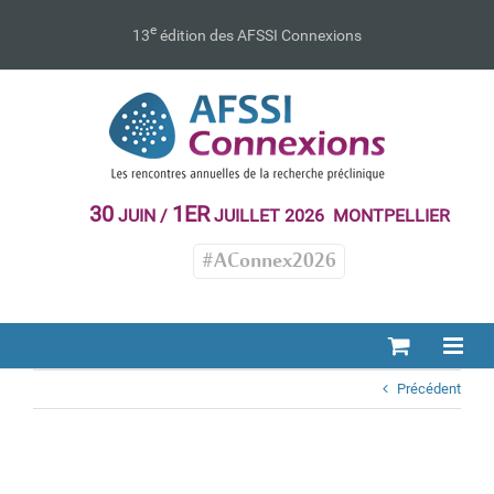
Passer
au
e
13
édition des AFSSI Connexions
contenu
30
1ER
JUIN /
JUILLET 2026 MONTPELLIER
#AConnex2026
Précédent