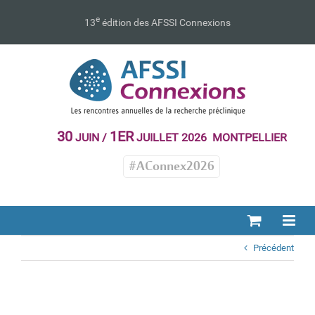
Passer
au
e
13
édition des AFSSI Connexions
contenu
30
1ER
JUIN /
JUILLET 2026 MONTPELLIER
#AConnex2026
Précédent