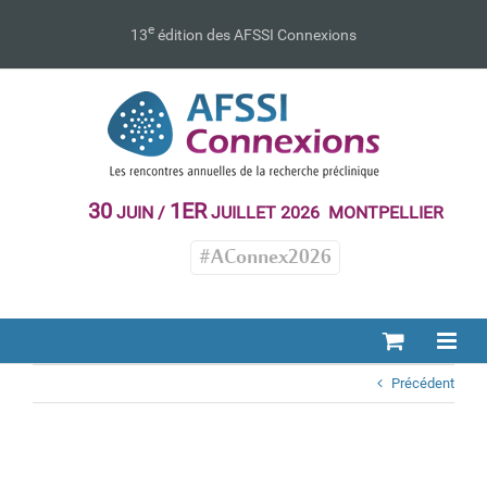
Passer
au
e
13
édition des AFSSI Connexions
contenu
30
1ER
JUIN /
JUILLET 2026 MONTPELLIER
#AConnex2026
Précédent