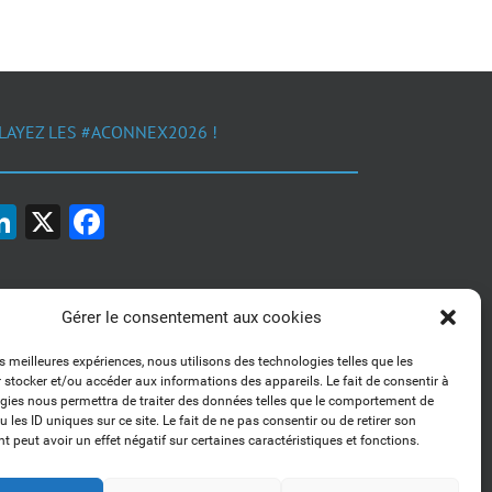
LAYEZ LES #ACONNEX2026 !
LinkedIn
X
Facebook
Gérer le consentement aux cookies
es meilleures expériences, nous utilisons des technologies telles que les
 stocker et/ou accéder aux informations des appareils. Le fait de consentir à
1, 2, 3... Buzzez !
gies nous permettra de traiter des données telles que le comportement de
Découvrez nos kits communication
 les ID uniques sur ce site. Le fait de ne pas consentir ou de retirer son
 peut avoir un effet négatif sur certaines caractéristiques et fonctions.