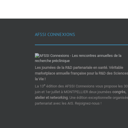
AFSSI CONNEXIONS
Les journées de la R&D partenariale en santé. Véritable
marketplace annuelle française pour la R&D des Science
la Vie !
e
La 13
édition des AFSSI Connexions vous propose les 30
juin et 1er juillet à MONTPELLIER deux journées
congrès,
atelier et networking
. Une édition exceptionnelle organisé
partenariat avec les AIS. Rejoignez-nous !