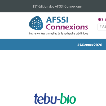
Passer
e
13
édition des AFSSI Connexions
au
contenu
30
J
#A
#AConnex2026