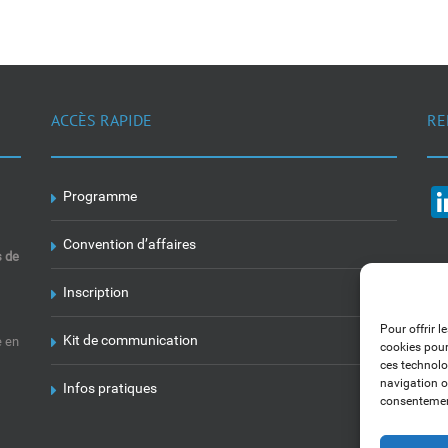
ACCÈS RAPIDE
RE
Programme
Convention d’affaires
s de
Inscription
Pour offrir l
Kit de communication
e en
cookies pour
ces technolo
navigation ou
Infos pratiques
consentement