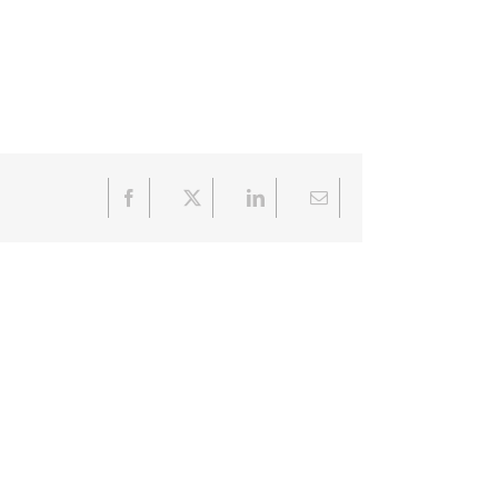
Facebook
X
LinkedIn
Email