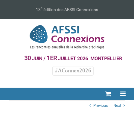
Passer
au
e
13
édition des AFSSI Connexions
contenu
30
1ER
JUIN /
JUILLET 2026 MONTPELLIER
#AConnex2026
Previous
Next