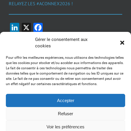
RELAYEZ LES #ACONNEX2026 !
LinkedIn
X
Facebook
Gérer le consentement aux
cookies
Pour offrir les meilleures expériences, nous utilisons des technologies telles
que les cookies pour stocker et/ou accéder aux informations des appareils.
Le fait de consentir à ces technologies nous permettra de traiter des
1, 2, 3... Buzzez !
données telles que le comportement de navigation ou les ID uniques sur ce
site. Le fait de ne pas consentir ou de retirer son consentement peut avoir
Découvrez nos kits communication
un effet négatif sur certaines caractéristiques et fonctions.
Accepter
Refuser
Copyright 2017-2025 AFSSI - Tous droits réservés |
Mentions légales
|
Utilisation des cookies
| Animé par
Essentiel MARKETING
Voir les préférences