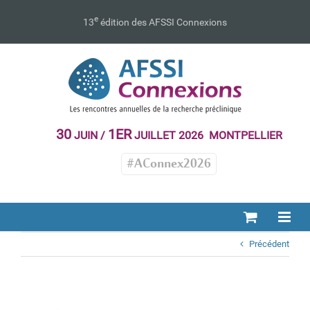
Passer
au
e
13
édition des AFSSI Connexions
contenu
30
1ER
JUIN /
JUILLET 2026 MONTPELLIER
#AConnex2026
Précédent