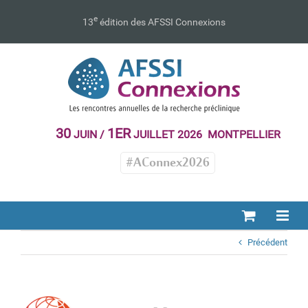
Passer
au
e
13
édition des AFSSI Connexions
contenu
30
1ER
JUIN /
JUILLET 2026 MONTPELLIER
#AConnex2026
Précédent