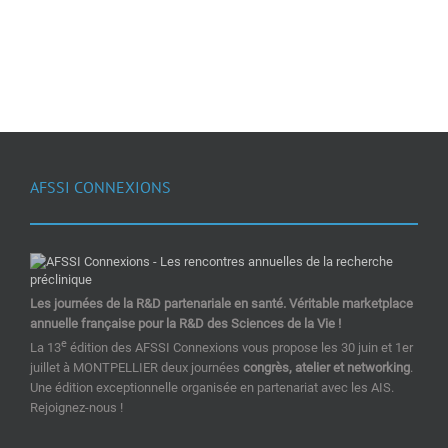
AFSSI CONNEXIONS
Les journées de la R&D partenariale en santé. Véritable marketplace
annuelle française pour la R&D des Sciences de la Vie !
e
La 13
édition des AFSSI Connexions vous propose les 30 juin et 1er
juillet à MONTPELLIER deux journées
congrès, atelier et networking
.
Une édition exceptionnelle organisée en partenariat avec les AIS.
Rejoignez-nous !