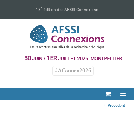
Passer
au
e
13
édition des AFSSI Connexions
contenu
30
1ER
JUIN /
JUILLET 2026 MONTPELLIER
#AConnex2026
Précédent