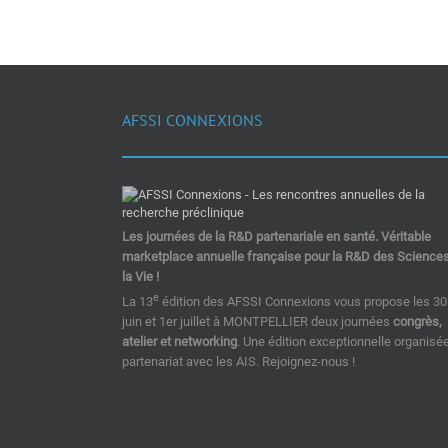
AFSSI CONNEXIONS
Les journées de la R&D partenariale en santé. Véritable
marketplace annuelle française pour la R&D des Science
la Vie !
e
La 13
édition des AFSSI Connexions vous propose les 30
juin et 1er juillet à MONTPELLIER deux journées
congrès,
atelier et networking
. Une édition exceptionnelle organisé
partenariat avec les AIS. Rejoignez-nous !