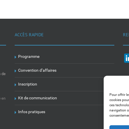
ACCÈS RAPIDE
RE
Programme
Convention d’affaires
s de
Inscription
Pour offrir l
Kit de communication
e en
cookies pour
ces technolo
navigation ou
Infos pratiques
consentement