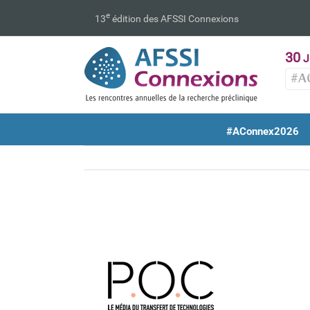
Passer
e
13
édition des AFSSI Connexions
au
contenu
30
J
#A
#AConnex2026