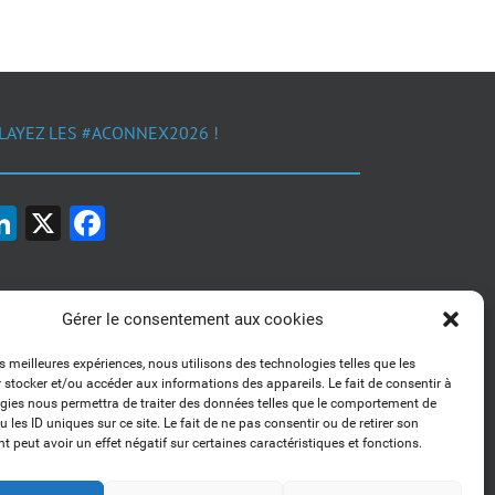
LAYEZ LES #ACONNEX2026 !
LinkedIn
X
Facebook
Gérer le consentement aux cookies
es meilleures expériences, nous utilisons des technologies telles que les
 stocker et/ou accéder aux informations des appareils. Le fait de consentir à
1, 2, 3... Buzzez !
gies nous permettra de traiter des données telles que le comportement de
Découvrez nos kits communication
 les ID uniques sur ce site. Le fait de ne pas consentir ou de retirer son
 peut avoir un effet négatif sur certaines caractéristiques et fonctions.