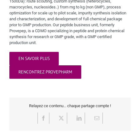
1500Da): route scouting, custom synthesis (heterocycles,
macrocycles, nucleosides..) from mg to kg (non GMP), process
optimization for scale up to pilot scale, impurity synthesis isolation
and characterization, and development of full chemical package
prior to GMP production. Our peptide business unit, formerly
Provepep, is a CDMO specializing in peptide and protein chemical
synthesis for research or GMP grade, with a GMP certified
production unit.
EN SAVOIR PLUS
RENCONTREZ PROVEPHARM
Relayez ce contenu... chaque partage compte !
Facebook
X
LinkedIn
Email