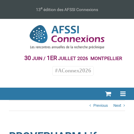
Passer
au
e
13
édition des AFSSI Connexions
contenu
30
1ER
JUIN /
JUILLET 2026 MONTPELLIER
#AConnex2026
Previous
Next