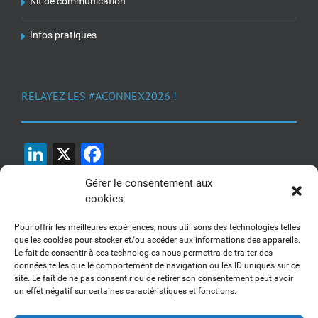
Kit de communication
Infos pratiques
RELAYEZ LES #ACONNEX2026 !
LinkedIn
X
Facebook
Gérer le consentement aux
cookies
Pour offrir les meilleures expériences, nous utilisons des technologies telles
que les cookies pour stocker et/ou accéder aux informations des appareils.
Le fait de consentir à ces technologies nous permettra de traiter des
1, 2, 3... Buzzez !
données telles que le comportement de navigation ou les ID uniques sur ce
site. Le fait de ne pas consentir ou de retirer son consentement peut avoir
Découvrez nos kits communication
un effet négatif sur certaines caractéristiques et fonctions.