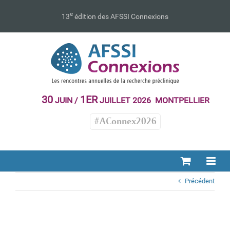
Passer
au
e
13
édition des AFSSI Connexions
contenu
30
1ER
JUIN /
JUILLET 2026 MONTPELLIER
#AConnex2026
Précédent