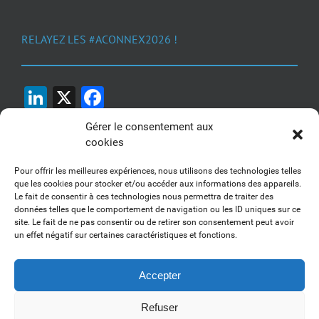
RELAYEZ LES #ACONNEX2026 !
LinkedIn
X
Facebook
Gérer le consentement aux
cookies
Pour offrir les meilleures expériences, nous utilisons des technologies telles
que les cookies pour stocker et/ou accéder aux informations des appareils.
Le fait de consentir à ces technologies nous permettra de traiter des
1, 2, 3... Buzzez !
données telles que le comportement de navigation ou les ID uniques sur ce
site. Le fait de ne pas consentir ou de retirer son consentement peut avoir
Découvrez nos kits communication
un effet négatif sur certaines caractéristiques et fonctions.
Accepter
Refuser
Copyright 2017-2025 AFSSI - Tous droits réservés |
Mentions légales
|