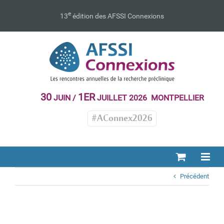
Passer
au
e
13
édition des AFSSI Connexions
contenu
30
1ER
JUIN /
JUILLET 2026 MONTPELLIER
#AConnex2026
Précédent