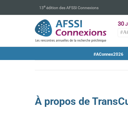
Passer
e
13
édition des AFSSI Connexions
au
contenu
30
J
#A
#AConnex2026
À propos de TransCu