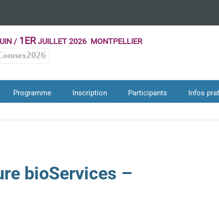
1ER
UIN /
JUILLET 2026 MONTPELLIER
Connex2026
Programme
Inscription
Participants
Infos pra
re bioServices –