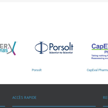
Porsolt
CapEval Pharm
ACCÈS RAPIDE
RE