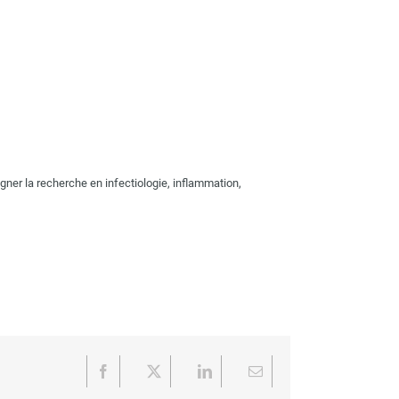
er la recherche en infectiologie, inflammation,
Facebook
X
LinkedIn
Email