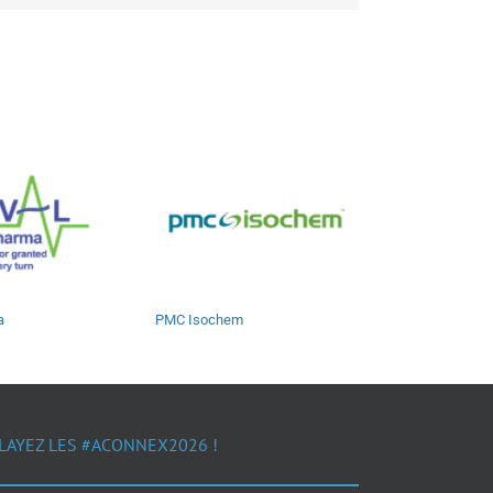
a
PMC Isochem
LAYEZ LES #ACONNEX2026 !