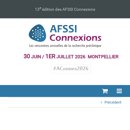
Passer
au
e
13
édition des AFSSI Connexions
contenu
30
1ER
JUIN /
JUILLET 2026 MONTPELLIER
#AConnex2026
Précédent