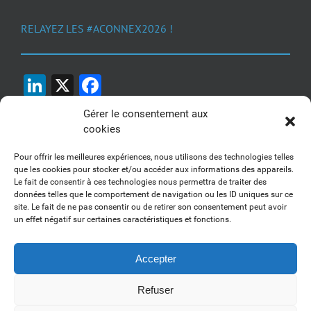
RELAYEZ LES #ACONNEX2026 !
LinkedIn
X
Facebook
Gérer le consentement aux
cookies
Pour offrir les meilleures expériences, nous utilisons des technologies telles
que les cookies pour stocker et/ou accéder aux informations des appareils.
Le fait de consentir à ces technologies nous permettra de traiter des
1, 2, 3... Buzzez !
données telles que le comportement de navigation ou les ID uniques sur ce
site. Le fait de ne pas consentir ou de retirer son consentement peut avoir
Découvrez nos kits communication
un effet négatif sur certaines caractéristiques et fonctions.
Accepter
Refuser
Copyright 2017-2025 AFSSI - Tous droits réservés |
Mentions légales
|
Utilisation des cookies
| Animé par
Essentiel MARKETING