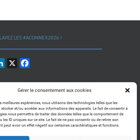
LAYEZ LES #ACONNEX2026 !
LinkedIn
X
Facebook
Gérer le consentement aux cookies
es meilleures expériences, nous utilisons des technologies telles que les
 stocker et/ou accéder aux informations des appareils. Le fait de consentir à
1, 2, 3... Buzzez !
gies nous permettra de traiter des données telles que le comportement de
Découvrez nos kits communication
 les ID uniques sur ce site. Le fait de ne pas consentir ou de retirer son
 peut avoir un effet négatif sur certaines caractéristiques et fonctions.