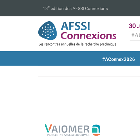
Passer
e
13
édition des AFSSI Connexions
au
contenu
30
J
#A
#AConnex2026