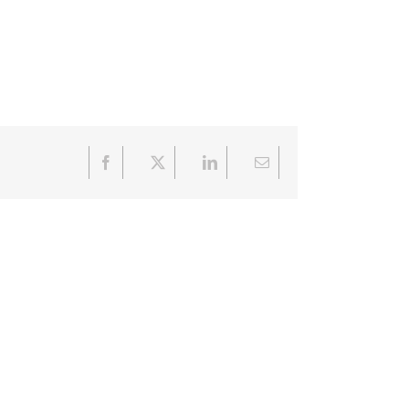
Facebook
X
LinkedIn
Email