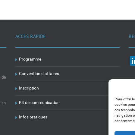
ACCÈS RAPIDE
RE
Programme
Convention d’affaires
s de
Inscription
Pour offrir l
Kit de communication
e en
cookies pour
ces technolo
navigation ou
Infos pratiques
consentement