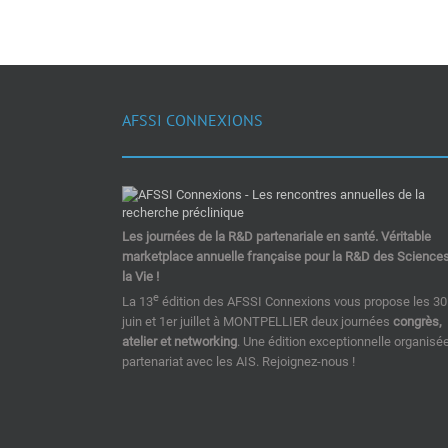
AFSSI CONNEXIONS
Les journées de la R&D partenariale en santé. Véritable
marketplace annuelle française pour la R&D des Science
la Vie !
e
La 13
édition des AFSSI Connexions vous propose les 30
juin et 1er juillet à MONTPELLIER deux journées
congrès,
atelier et networking
. Une édition exceptionnelle organisé
partenariat avec les AIS. Rejoignez-nous !