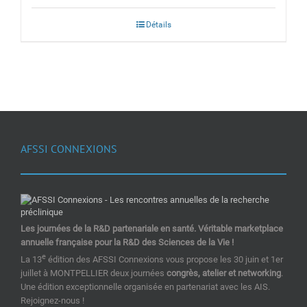
Détails
AFSSI CONNEXIONS
Les journées de la R&D partenariale en santé. Véritable marketplace
annuelle française pour la R&D des Sciences de la Vie !
e
La 13
édition des AFSSI Connexions vous propose les 30 juin et 1er
juillet à MONTPELLIER deux journées
congrès, atelier et networking
.
Une édition exceptionnelle organisée en partenariat avec les AIS.
Rejoignez-nous !