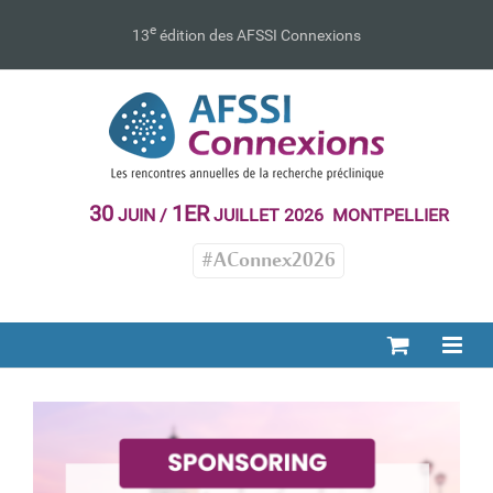
Passer
au
e
13
édition des AFSSI Connexions
contenu
30
1ER
JUIN /
JUILLET 2026 MONTPELLIER
#AConnex2026