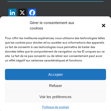
LinkedIn
X
Facebook
Gérer le consentement aux
cookies
Pour offrir les meilleures expériences, nous utilisons des technologies telles
que les cookies pour stocker et/ou accéder aux informations des appareils.
Le fait de consentir à ces technologies nous permettra de traiter des
1, 2, 3... Buzzez !
données telles que le comportement de navigation ou les ID uniques sur ce
site. Le fait de ne pas consentir ou de retirer son consentement peut avoir
Découvrez nos kits communication
un effet négatif sur certaines caractéristiques et fonctions.
Accepter
Refuser
Copyright 2017-2025 AFSSI - Tous droits réservés |
Mentions légales
|
Utilisation des cookies
| Animé par
Essentiel MARKETING
Voir les préférences
LinkedIn
Politique de cookies