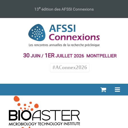
Passer
au
e
13
édition des AFSSI Connexions
contenu
30
1ER
JUIN /
JUILLET 2026 MONTPELLIER
#AConnex2026