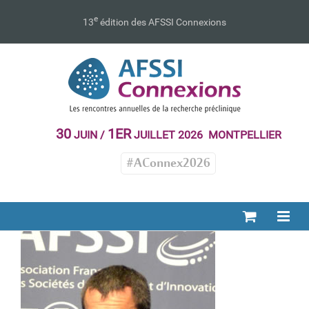
Passer
au
e
13
édition des AFSSI Connexions
contenu
30
1ER
JUIN /
JUILLET 2026 MONTPELLIER
#AConnex2026